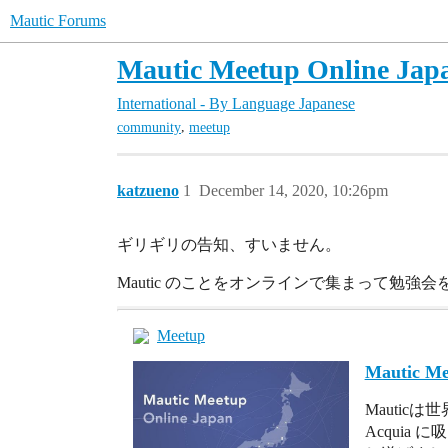
Mautic Forums
Mautic Meetup Online 
International - By Language
Japanese
,
community
meetup
katzueno
1
December 14, 2020, 10:26pm
ギリギリの告知、すいません。
Mautic のことをオンラインで集まって勉
Meetup
Mautic Me
Mautic
Acquia