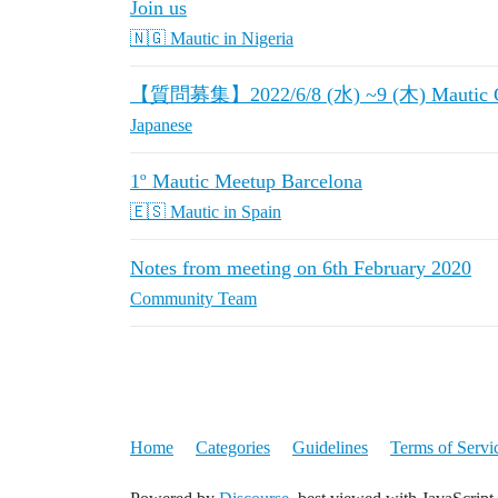
Join us
🇳🇬 Mautic in Nigeria
【質問募集】2022/6/8 (水) ~9 (木) Mautic 
Japanese
1º Mautic Meetup Barcelona
🇪🇸 Mautic in Spain
Notes from meeting on 6th February 2020
Community Team
Home
Categories
Guidelines
Terms of Servi